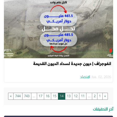
انفوجراف | ديون جديدة لسداد الديون القديمة
اقتصاد
Jun. 02, 2026
»
744
743
...
17
16
15
14
13
12
11
...
2
1
«
آخر التحقيقات