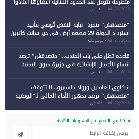
متطرفة تتوغل عند الحدود اللبنانية أعضاؤها اعتادوا
خرق الحدود
Jul. 26, 2026
- سياسي
"متصدقش" تنفرد | نيابة النقض تُوصي بتأييد
استرداد الدولة 29 قطعة أرض في دير سانت كاترين
وقبول طعن الحكومة جزئيًا (1)
Jul. 21, 2026
- موضوعات
قاعدة تطل على باب المندب.. "متصدقش" ترصد
اتساع الأعمال الإنشائية في جزيرة ميون اليمنية
Jul. 21, 2026
- سياسي
شكاوى العاملين ورواد ماسبيرو.. لا تتوقف
"متصدقش" ترصد تدهور الأداء المالي لـ"الوطنية
للإعلام"
Jul. 19, 2026
- اجتماعي
شاركنا في التحقق من المعلومات الكاذبة