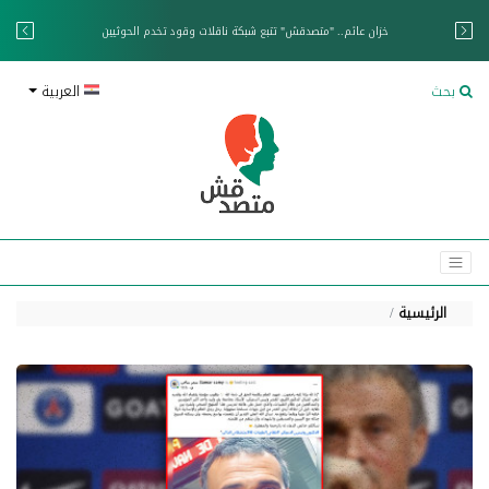
خزان عائم.. "متصدقش" تتبع شبكة ناقلات وقود تخدم الحوثيين
بحث
العربية
الرئيسية