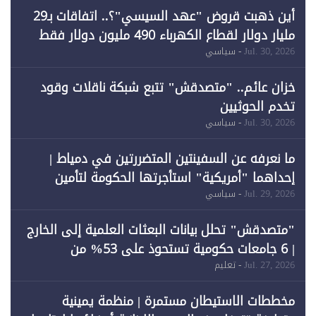
أين ذهبت قروض "عهد السيسي"؟.. اتفاقات بـ29
مليار دولار لقطاع الكهرباء 490 مليون دولار فقط
لـ"الطاقة المتجددة" (1)
Jul. 30, 2026
- سياسي
خزان عائم.. "متصدقش" تتبع شبكة ناقلات وقود
تخدم الحوثيين
Jul. 30, 2026
- سياسي
ما نعرفه عن السفينتين المتضررتين في دمياط |
إحداهما "أمريكية" استأجرتها الحكومة لتأمين
احتياجات الطاقة
Jul. 29, 2026
- سياسي
"متصدقش" تحلل بيانات البعثات العلمية إلى الخارج
| 6 جامعات حكومية تستحوذ على 53% من
المبتعثين خلال 12 عامًا و6 جامعات كان نصيبها 1%
Jul. 27, 2026
- تعليم
فقط
مخططات الاستيطان مستمرة | منظمة يمينية