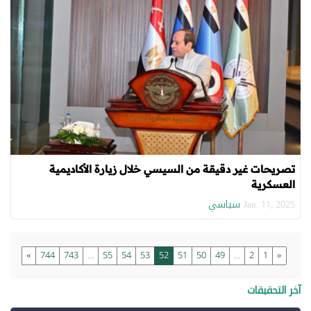
تصريحات غير دقيقة من السيسي خلال زيارة الأكاديمية
العسكرية
سياسي
Jan. 11, 2025
»
744
743
...
55
54
53
52
51
50
49
...
2
1
«
آخر التحقيقات