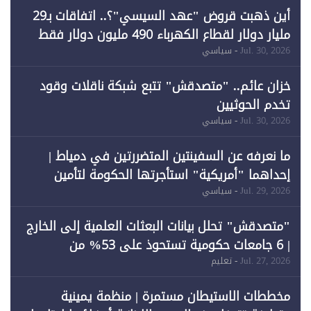
أين ذهبت قروض "عهد السيسي"؟.. اتفاقات بـ29
مليار دولار لقطاع الكهرباء 490 مليون دولار فقط
لـ"الطاقة المتجددة" (1)
Jul. 30, 2026
- سياسي
خزان عائم.. "متصدقش" تتبع شبكة ناقلات وقود
تخدم الحوثيين
Jul. 30, 2026
- سياسي
ما نعرفه عن السفينتين المتضررتين في دمياط |
إحداهما "أمريكية" استأجرتها الحكومة لتأمين
احتياجات الطاقة
Jul. 29, 2026
- سياسي
"متصدقش" تحلل بيانات البعثات العلمية إلى الخارج
| 6 جامعات حكومية تستحوذ على 53% من
المبتعثين خلال 12 عامًا و6 جامعات كان نصيبها 1%
Jul. 27, 2026
- تعليم
فقط
مخططات الاستيطان مستمرة | منظمة يمينية