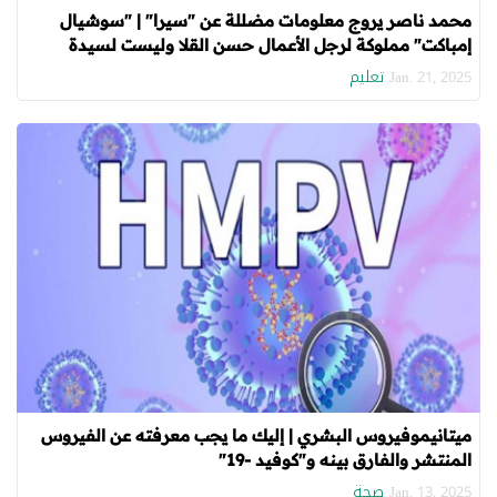
محمد ناصر يروج معلومات مضللة عن "سيرا" | "سوشيال
إمباكت" مملوكة لرجل الأعمال حسن القلا وليست لسيدة
صهيـ.ونية
تعليم
Jan. 21, 2025
ميتانيموفيروس البشري | إليك ما يجب معرفته عن الفيروس
المنتشر والفارق بينه و"كوفيد -19"
صحة
Jan. 13, 2025