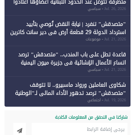
متطرفة تتوغل عند الحدود اللبنانية أعضاؤها اعتادوا
خرق الحدود
Jul. 26, 2026
- سياسي
"متصدقش" تنفرد | نيابة النقض تُوصي بتأييد
استرداد الدولة 29 قطعة أرض في دير سانت كاترين
وقبول طعن الحكومة جزئيًا (1)
Jul. 21, 2026
- موضوعات
قاعدة تطل على باب المندب.. "متصدقش" ترصد
اتساع الأعمال الإنشائية في جزيرة ميون اليمنية
Jul. 21, 2026
- سياسي
شكاوى العاملين ورواد ماسبيرو.. لا تتوقف
"متصدقش" ترصد تدهور الأداء المالي لـ"الوطنية
للإعلام"
Jul. 19, 2026
- اجتماعي
شاركنا في التحقق من المعلومات الكاذبة