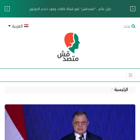
خزان عائم.. "متصدقش" تتبع شبكة ناقلات وقود تخدم الحوثيين
بحث
العربية
الرئيسية