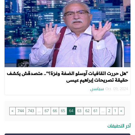
"هل حررت اتقافيات آوسلو الضفة وغزة؟".. متصدقش يكشف
حقيقة تصريحات إبراهيم عيسى
سياسي
Oct. 09, 2024
»
744
743
...
67
66
65
64
63
62
61
...
2
1
«
آخر التحقيقات