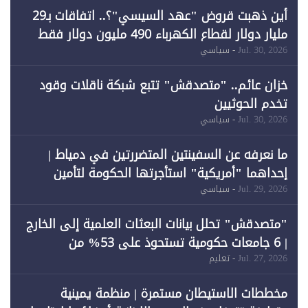
أين ذهبت قروض "عهد السيسي"؟.. اتفاقات بـ29
مليار دولار لقطاع الكهرباء 490 مليون دولار فقط
لـ"الطاقة المتجددة" (1)
Jul. 30, 2026
- سياسي
خزان عائم.. "متصدقش" تتبع شبكة ناقلات وقود
تخدم الحوثيين
Jul. 30, 2026
- سياسي
ما نعرفه عن السفينتين المتضررتين في دمياط |
إحداهما "أمريكية" استأجرتها الحكومة لتأمين
احتياجات الطاقة
Jul. 29, 2026
- سياسي
"متصدقش" تحلل بيانات البعثات العلمية إلى الخارج
| 6 جامعات حكومية تستحوذ على 53% من
المبتعثين خلال 12 عامًا و6 جامعات كان نصيبها 1%
Jul. 27, 2026
- تعليم
فقط
مخططات الاستيطان مستمرة | منظمة يمينية