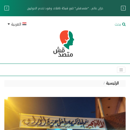
خزان عائم.. "متصدقش" تتبع شبكة ناقلات وقود تخدم الحوثيين
بحث
العربية
الرئيسية