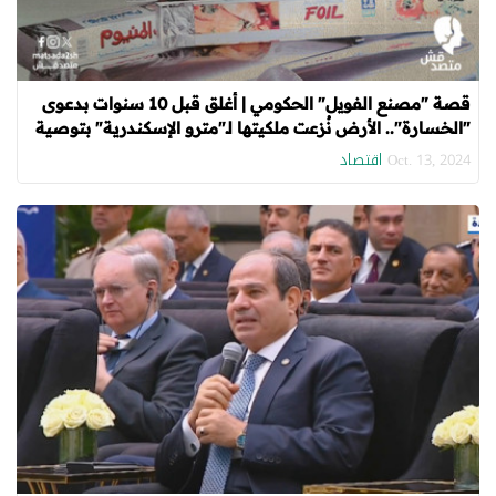
قصة "مصنع الفويل" الحكومي | أُغلق قبل 10 سنوات بدعوى
"الخسارة".. الأرض نُزعت ملكيتها لـ"مترو الإسكندرية" بتوصية
من كامل الوزير
اقتصاد
Oct. 13, 2024