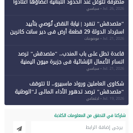
متطرفة تتوغل عند الحدود اللبنانية أعضاؤها اعتادوا
خرق الحدود
Jul. 26, 2026
- سياسي
"متصدقش" تنفرد | نيابة النقض تُوصي بتأييد
استرداد الدولة 29 قطعة أرض في دير سانت كاترين
وقبول طعن الحكومة جزئيًا (1)
Jul. 21, 2026
- موضوعات
قاعدة تطل على باب المندب.. "متصدقش" ترصد
اتساع الأعمال الإنشائية في جزيرة ميون اليمنية
Jul. 21, 2026
- سياسي
شكاوى العاملين ورواد ماسبيرو.. لا تتوقف
"متصدقش" ترصد تدهور الأداء المالي لـ"الوطنية
للإعلام"
Jul. 19, 2026
- اجتماعي
شاركنا في التحقق من المعلومات الكاذبة