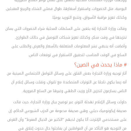
ووجهت الوزارة السلطات المحلية بالعمل على ضمان توافر السلع الضرورية
اليومية، مثل الخضروات، واستقرار أسعارها، طوال فصلي الشتاء والربيع المقبلين.
وكذلك تعزيز مراقبة الأسواق، وتتبع التوريد يوميًا.
وقالت وزارة التجارة إنه يتعين على السلطات المحلية شراء الخضروات التي يمكن
تخزينها في وقت مبكر، وكذلك تعزيز شبكات التوصيل في حالات الطوارئ.
وأضافت أنه ينبغي نشر المعلومات المتعلقة بالأسعار والعرض والطلب على
السلع في الوقت المناسب لتحقيق الاستقرار في توقعات الناس.
# ماذا يحدث في الصين؟
أثار توجيه وزارة التجارة بعض القلق على وسائل التواصل الاجتماعي الصينية من
أنه ربما يكون ناجمًا عن التوترات المتصاعدة مع تايوان، ونقلت وسائل إعلام أن
الناس يسارعون لتخزين الأرز وزيت الطهي وغيرها من السلع الضرورية.
حاولت وسائل الإعلام تهدئة التوتر، عبر توضيح بيان وزارة التجارة، حيث قالت
صحيفة إيكونوميك ديلي، وهي صحيفة مدعومة من الحزب الشيوعي الحاكم، إن
على مستخدمي الإنترنت ألا يكون لديهم “الكثير من الخيال المفرط” وأن الغرض
من التوجيه هو التأكد من أن المواطنين لن يفاجئوا حال حدوث إغلاق في