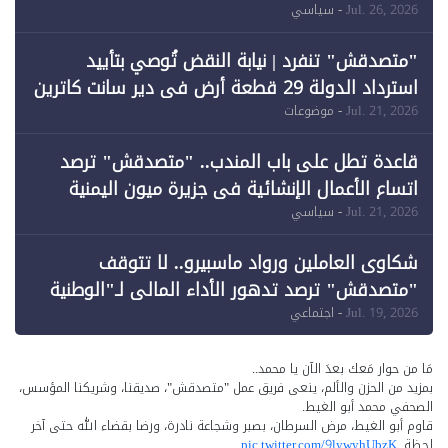
خرق الحدود
Jul. 26, 2026
- سياسي
"متصدقش" تنفرد | نيابة النقض تُوصي بتأييد
استرداد الدولة 29 قطعة أرض في دير سانت كاترين
وقبول طعن الحكومة جزئيًا (1)
Jul. 21, 2026
- موضوعات
قاعدة تطل على باب المندب.. "متصدقش" ترصد
اتساع الأعمال الإنشائية في جزيرة ميون اليمنية
Jul. 21, 2026
- سياسي
شكاوى العاملين ورواد ماسبيرو.. لا تتوقف
"متصدقش" ترصد تدهور الأداء المالي لـ"الوطنية
للإعلام"
Jul. 19, 2026
- اجتماعي
مَا من حوار مَعك بعدَ الآن يا محمد..
بمزيد من الحزن والألم، ينعى فريق عمل "متصدقش"، صديقنا، وشريكنا المؤسس،
الصحفي محمد أبو الغيط.
قاوم أبو الغيط، مرض السرطان، بصبر وشجاعة نادرة، ورضا بقضاء الله حتى آخر
لحظة.
pic.twitter.com/9lywyhUbzK