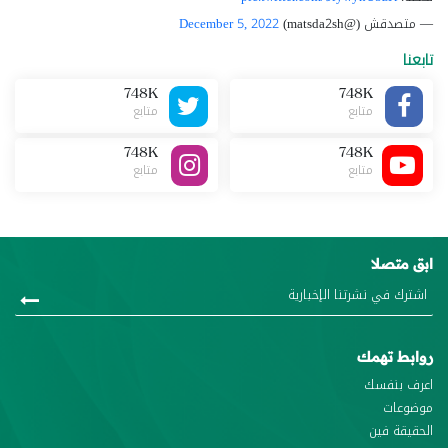
— متصدقش (@matsda2sh)
December 5, 2022
تابعنا
748K
748K
متابع
متابع
748K
748K
متابع
متابع
ابق متصلا
روابط تهمك
اعرف بنفسك
موضوعات
الحقيقة فين