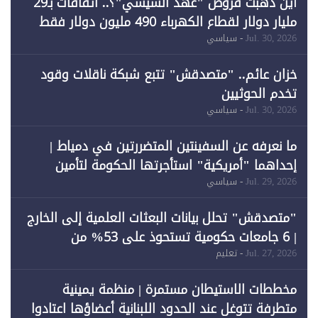
أين ذهبت قروض "عهد السيسي"؟.. اتفاقات بـ29
مليار دولار لقطاع الكهرباء 490 مليون دولار فقط
لـ"الطاقة المتجددة" (1)
Jul. 30, 2026
- سياسي
خزان عائم.. "متصدقش" تتبع شبكة ناقلات وقود
تخدم الحوثيين
Jul. 30, 2026
- سياسي
ما نعرفه عن السفينتين المتضررتين في دمياط |
إحداهما "أمريكية" استأجرتها الحكومة لتأمين
احتياجات الطاقة
Jul. 29, 2026
- سياسي
"متصدقش" تحلل بيانات البعثات العلمية إلى الخارج
| 6 جامعات حكومية تستحوذ على 53% من
المبتعثين خلال 12 عامًا و6 جامعات كان نصيبها 1%
Jul. 27, 2026
- تعليم
فقط
مخططات الاستيطان مستمرة | منظمة يمينية
متطرفة تتوغل عند الحدود اللبنانية أعضاؤها اعتادوا