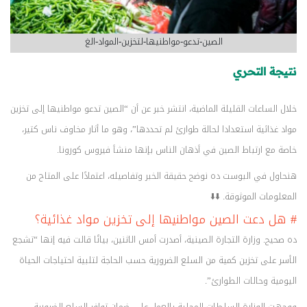
الصين-تدعو-مواطنيها-لتخزين-المواد-الغ
نتيجة التحري
خلال الساعات القليلة الماضية، انتشر خبر عن أن “الصين تدعو مواطنيها إلى تخزين
مواد غذائية استعدادا لحالة طوارئ لم تحددها”، وهو ما أثار مخاوف ناس كتير،
خاصة مع ارتباط الصين في أذهان الناس بإنها منشأ فيروس كورونا.
هنحاول في البوست ده نوضح حقيقة الخبر وتفاصيله، اعتمادًا على المتاح من
المعلومات الموثوقة. ⬇️⬇️
# هل دعت الصين مواطنيها إلى تخزين مواد غذائية؟
ده صحيح. وزارة التجارة الصينية، أصدرت أمس الاثنين، بيانًا قالت فيه إنها “تشجع
الأسر على تخزين كمية من السلع الضرورية حسب الحاجة لتلبية احتياجات الحياة
اليومية وحالات الطوارئ”.