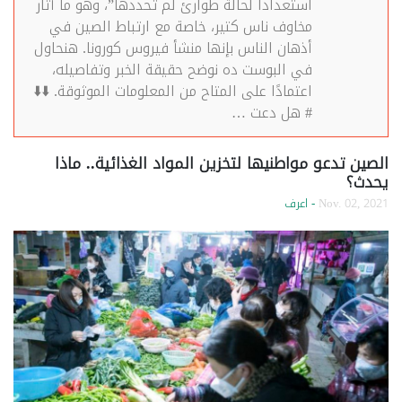
استعدادا لحالة طوارئ لم تحددها”، وهو ما أثار
مخاوف ناس كتير، خاصة مع ارتباط الصين في
أذهان الناس بإنها منشأ فيروس كورونا. هنحاول
في البوست ده نوضح حقيقة الخبر وتفاصيله،
اعتمادًا على المتاح من المعلومات الموثوقة. ⬇️⬇️
# هل دعت …
الصين تدعو مواطنيها لتخزين المواد الغذائية.. ماذا
يحدث؟
Nov. 02, 2021
- اعرف