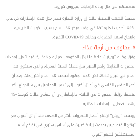
منطقتهم في حال زيادة الإصابات بفيروس كورونا.
صحيفة الشعب الصينية قالت إن وزارة التجارة تصدر مثل هذه الإخطارات كل عام،
لكنها أصدرت تعليماتها في وقت مبكر هذا العام بسبب الكوارث الطبيعية
وارتفاع أسعار الخضروات وحالات COVID-19 الأخيرة.
# مخاوف من أزمة غذاء
وفق وكالة “رويترز”، عادة ما تبذل الحكومة الصينية جهودًا إضافية لتعزيز إمدادات
الخضروات الطازجة ولحم الخنزير قبل عطلة السنة القمرية، والتي ستكون هذا
العام في فبراير 2022. لكن هذه الجهود أصبحت هذا العام أكثر إلحاحًا بعد أن
أدى الطقس القاسي في أوائل أكتوبر إلى تدمير المحاصيل في شاندونغ -أكبر
منطقة لزراعة الخضروات في البلاد-، بالإضافة إلى أن تفشي حالات كوفيد -19
يهدد بتعطيل الإمدادات الغذائية.
ورصدت “رويترز” ارتفاع أسعار الخضروات بأكثر من الضعف منذ أوائل أكتوبر، مع
توقع الاقتصاديين بحدوث زيادة كبيرة على أساس سنوي في تضخم أسعار
المستهلكين لشهر أكتوبر.