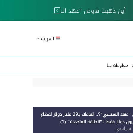
 الحوثيين
العربية
معلومات عنا
أين ذهبت قروض "عهد السيسي"؟.. اتفاقات بـ29 مليار دولار لقطاع
 سياسي