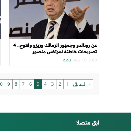
عن رونالدو وجمهور الزمالك وزيزو وفتوح.. 4
تصريحات خاطئة لمرتضى منصور
رياضة
Aug. 08, 2023
« السابق
1
2
3
4
5
6
7
8
9
0
ابق متصلا