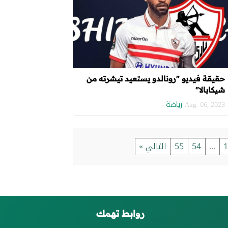
حقيقة فيديو "رونالدو يستعيد تيشرته من
شيكابالا"
رياضة
Aug. 06, 2023
1
...
54
55
التالي »
روابط تهمك