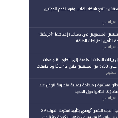
صدقش" تتبع شبكة ناقلات وقود تخدم الحوثيين
 سياسي
فينتين المتضررتين في دمياط | إحداهما "أمريكية"
ة لتأمين احتياجات الطاقة
 سياسي
"متصدقش" تحلل بيانات البعثات العلمية إلى الخارج | 6 جامعات
حكومية تستحوذ على 53% من المبتعثين خلال 12 عامًا و6 جامعات
 تعليم
ان مستمرة | منظمة يمينية متطرفة تتوغل عند
 أعضاؤها اعتادوا خرق الحدود
 سياسي
"متصدقش" تنفرد | نيابة النقض تُوصي بتأييد استرداد الدولة 29
 سانت كاترين وقبول طعن الحكومة جزئيًا (1)