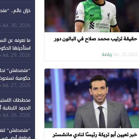
خزان عائم.. "مت
Jul. 30, 2026
-
حقيقة ترتيب محمد صلاح في البالون دور
ما نعرفه عن الس
استأجرتها الحكوم
رياضة
Jul. 29, 2026
-
Dec. 23, 2023
Jul. 27, 2026
-
كان نصيبها 1% فقط
مخططات الاستيط
الحدود اللبنانية
Jul. 26, 2026
-
خبر تعيين أبو تريكة رئيسًا لنادي مانشستر
قطعة أرض في دير