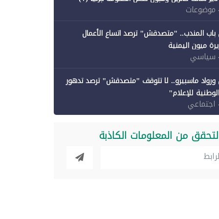
 موضوعات
باب المندب.. "متصدقش" ترصد اتساع الأعمال
رة ميون اليمنية
 سياسي
ورواد ماسبيرو.. لا تتوقف "متصدقش" ترصد تدهور
الوطنية للإعلام"
 اجتماعي
لتحقق من المعلومات الكاذبة