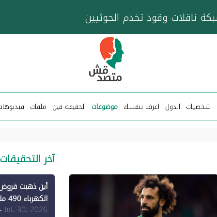
خزان عائم.. "متصدقش" تتبع شبكة ناقلات وقود تخدم
شخصيات
الدول
اعرف بنفسك
موضوعات
الحقيقة فين
ملفات
فيديوهات
آخر التحقيقات
الكهرباء 490 مليون دولار فقط لـ"الطاقة المتجددة" (1)
Jul. 30, 2026
-