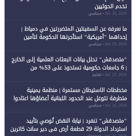
تخدم الحوثيين
Jul. 30, 2026
- سياسي
ما نعرفه عن السفينتين المتضررتين في دمياط |
إحداهما "أمريكية" استأجرتها الحكومة لتأمين
احتياجات الطاقة
Jul. 29, 2026
- سياسي
"متصدقش" تحلل بيانات البعثات العلمية إلى الخارج
| 6 جامعات حكومية تستحوذ على 53% من
المبتعثين خلال 12 عامًا و6 جامعات كان نصيبها 1%
Jul. 27, 2026
- تعليم
فقط
مخططات الاستيطان مستمرة | منظمة يمينية
متطرفة تتوغل عند الحدود اللبنانية أعضاؤها اعتادوا
خرق الحدود
Jul. 26, 2026
- سياسي
"متصدقش" تنفرد | نيابة النقض تُوصي بتأييد
استرداد الدولة 29 قطعة أرض في دير سانت كاترين
Jul. 21, 2026
- موضوعات