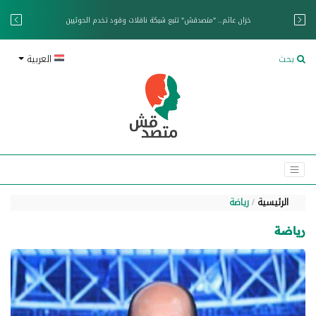
خزان عائم.. "متصدقش" تتبع شبكة ناقلات وقود تخدم الحوثيين
بحث
العربية
الرئيسية
رياضة
رياضة