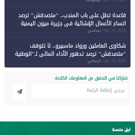
وقبول طعن الحكومة جزئيًا (1)
قاعدة تطل على باب المندب.. "متصدقش" ترصد
اتساع الأعمال الإنشائية في جزيرة ميون اليمنية
Jul. 21, 2026
- سياسي
شكاوى العاملين ورواد ماسبيرو.. لا تتوقف
"متصدقش" ترصد تدهور الأداء المالي لـ"الوطنية
للإعلام"
Jul. 19, 2026
- اجتماعي
شاركنا في التحقق من المعلومات الكاذبة
ابق متصلا