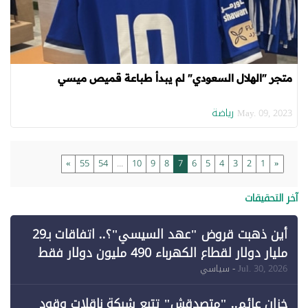
متجر "الهلال السعودي" لم يبدأ طباعة قميص ميسي
رياضة
May. 09, 2023
»
55
54
...
10
9
8
7
6
5
4
3
2
1
«
آخر التحقيقات
أين ذهبت قروض "عهد السيسي"؟.. اتفاقات بـ29
مليار دولار لقطاع الكهرباء 490 مليون دولار فقط
لـ"الطاقة المتجددة" (1)
Jul. 30, 2026
- سياسي
خزان عائم.. "متصدقش" تتبع شبكة ناقلات وقود