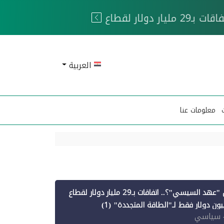
 الحوثيين
العربية
معلومات عنا
أين ذهبت قروض "عهد السيسي"؟.. اتفاقات بـ29 مليار دولار لقطاع
 سياسي