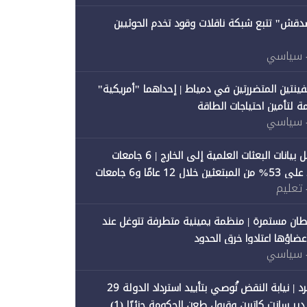
صدقش" تتبع شبكة ناقلات وقود تخدم الحوثيين
 سياسي
فينتين المتضررتين في دمياط | إحداهما "أمريكية"
ة لتأمين احتياجات الطاقة
 سياسي
"متصدقش" تحلل بيانات البعثات العلمية إلى الخارج | 6 جامعات
حكومية تستحوذ على 53% من المبتعثين خلال 12 عامًا و6 جامعات
 تعليم
ان مستمرة | منظمة يمينية متطرفة تتوغل عند
 أعضاؤها اعتادوا خرق الحدود
 سياسي
"متصدقش" تنفرد | نيابة النقض تُوصي بتأييد استرداد الدولة 29
 سانت كاترين وقبول طعن الحكومة جزئيًا (1)