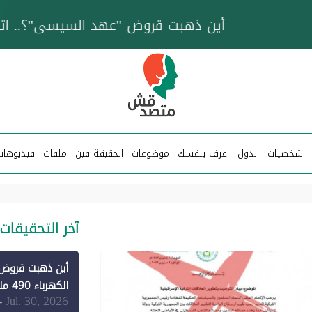
خزان عائم.. "متصدقش" تتبع شبكة ناقلات وقود تخدم
شخصيات
الدول
اعرف بنفسك
موضوعات
الحقيقة فين
ملفات
فيديوهات
آخر التحقيقات
الكهرباء 490 مليون دولار فقط لـ"الطاقة المتجددة" (1)
Jul. 30, 2026
-