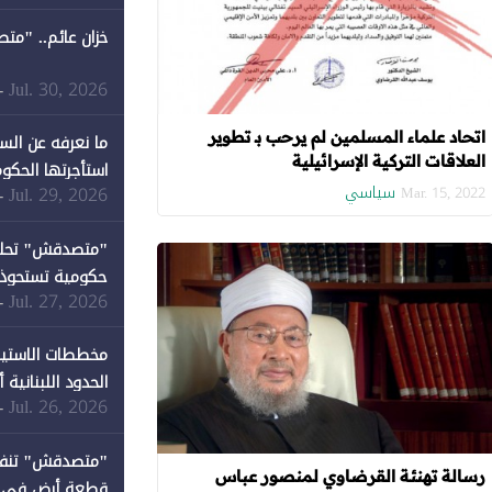
خزان عائم.. "مت
Jul. 30, 2026
-
اتحاد علماء المسلمين لم يرحب بـ تطوير
ما نعرفه عن الس
العلاقات التركية الإسرائيلية
استأجرتها الحكوم
سياسي
Jul. 29, 2026
-
Mar. 15, 2022
Jul. 27, 2026
-
كان نصيبها 1% فقط
مخططات الاستيط
الحدود اللبنانية
Jul. 26, 2026
-
رسالة تهنئة القرضاوي لمنصور عباس
قطعة أرض في دير