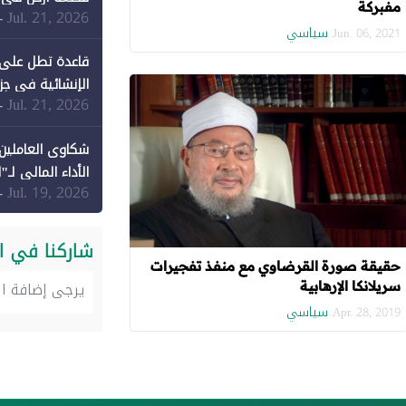
مفبركة
Jul. 21, 2026
-
سياسي
Jun. 06, 2021
قاعدة تطل على 
الإنشائية في جزي
Jul. 21, 2026
-
شكاوى العاملين 
الأداء المالي لـ"
Jul. 19, 2026
-
شاركنا في ا
حقيقة صورة القرضاوي مع منفذ تفجيرات
سريلانكا الإرهابية
سياسي
Apr. 28, 2019