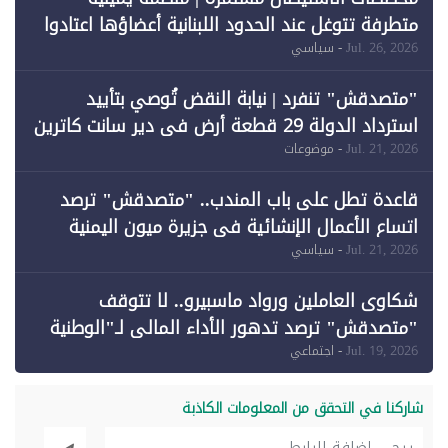
متطرفة تتوغل عند الحدود اللبنانية أعضاؤها اعتادوا
خرق الحدود
Jul. 26, 2026
- سياسي
"متصدقش" تنفرد | نيابة النقض تُوصي بتأييد
استرداد الدولة 29 قطعة أرض في دير سانت كاترين
وقبول طعن الحكومة جزئيًا (1)
Jul. 21, 2026
- موضوعات
قاعدة تطل على باب المندب.. "متصدقش" ترصد
اتساع الأعمال الإنشائية في جزيرة ميون اليمنية
Jul. 21, 2026
- سياسي
شكاوى العاملين ورواد ماسبيرو.. لا تتوقف
"متصدقش" ترصد تدهور الأداء المالي لـ"الوطنية
للإعلام"
Jul. 19, 2026
- اجتماعي
شاركنا في التحقق من المعلومات الكاذبة