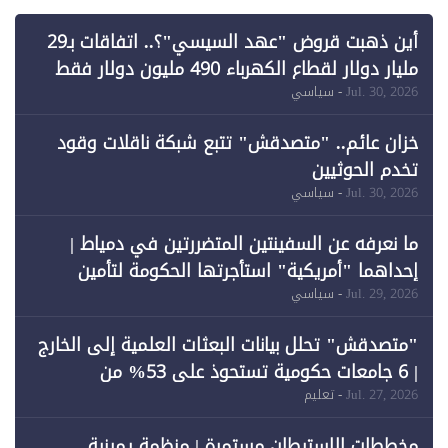
أين ذهبت قروض "عهد السيسي"؟.. اتفاقات بـ29
مليار دولار لقطاع الكهرباء 490 مليون دولار فقط
لـ"الطاقة المتجددة" (1)
Jul. 30, 2026
- سياسي
خزان عائم.. "متصدقش" تتبع شبكة ناقلات وقود
تخدم الحوثيين
Jul. 30, 2026
- سياسي
ما نعرفه عن السفينتين المتضررتين في دمياط |
إحداهما "أمريكية" استأجرتها الحكومة لتأمين
احتياجات الطاقة
Jul. 29, 2026
- سياسي
"متصدقش" تحلل بيانات البعثات العلمية إلى الخارج
| 6 جامعات حكومية تستحوذ على 53% من
المبتعثين خلال 12 عامًا و6 جامعات كان نصيبها 1%
Jul. 27, 2026
- تعليم
فقط
مخططات الاستيطان مستمرة | منظمة يمينية