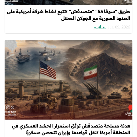
طريق "سوفا 53" "متصدقش" تتتبع نشاط شركة أمريكية على
الحدود السورية مع الجولان المحتل
سياسي
Jul. 09, 2026
هدنة مسلحة متصدقش توثق استمرار الحشد العسكري في
المنطقة أمريكا تنقل قواعدها وإيران تتحصن عسكريًا