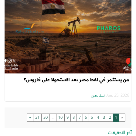
من يستثمر في نفط مصر بعد الاستحواذ على فاروس؟
سياسي
Jun. 25, 2026
»
31
30
...
10
9
8
7
6
5
4
3
2
1
«
آخر التحقيقات