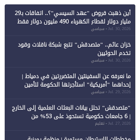
أين ذهبت قروض "عهد السيسي"؟.. اتفاقات بـ29
مليار دولار لقطاع الكهرباء 490 مليون دولار فقط
لـ"الطاقة المتجددة" (1)
Jul. 30, 2026
- سياسي
خزان عائم.. "متصدقش" تتبع شبكة ناقلات وقود
تخدم الحوثيين
Jul. 30, 2026
- سياسي
ما نعرفه عن السفينتين المتضررتين في دمياط |
إحداهما "أمريكية" استأجرتها الحكومة لتأمين
احتياجات الطاقة
Jul. 29, 2026
- سياسي
"متصدقش" تحلل بيانات البعثات العلمية إلى الخارج
| 6 جامعات حكومية تستحوذ على 53% من
المبتعثين خلال 12 عامًا و6 جامعات كان نصيبها 1%
Jul. 27, 2026
- تعليم
فقط
مخططات الاستيطان مستمرة | منظمة يمينية