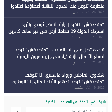
متطرفة تتوغل عند الحدود اللبنانية أعضاؤها اعتادوا
خرق الحدود
Jul. 26, 2026
- سياسي
"متصدقش" تنفرد | نيابة النقض تُوصي بتأييد
استرداد الدولة 29 قطعة أرض في دير سانت كاترين
وقبول طعن الحكومة جزئيًا (1)
Jul. 21, 2026
- موضوعات
قاعدة تطل على باب المندب.. "متصدقش" ترصد
اتساع الأعمال الإنشائية في جزيرة ميون اليمنية
Jul. 21, 2026
- سياسي
شكاوى العاملين ورواد ماسبيرو.. لا تتوقف
"متصدقش" ترصد تدهور الأداء المالي لـ"الوطنية
للإعلام"
Jul. 19, 2026
- اجتماعي
شاركنا في التحقق من المعلومات الكاذبة