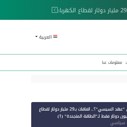
 الحوثيين
العربية
معلومات عنا
أين ذهبت قروض "عهد السيسي"؟.. اتفاقات بـ29 مليار دولار لقطاع
 سياسي