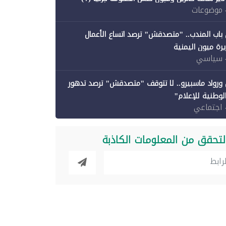
 موضوعات
باب المندب.. "متصدقش" ترصد اتساع الأعمال
رة ميون اليمنية
 سياسي
ورواد ماسبيرو.. لا تتوقف "متصدقش" ترصد تدهور
الوطنية للإعلام"
 اجتماعي
لتحقق من المعلومات الكاذبة