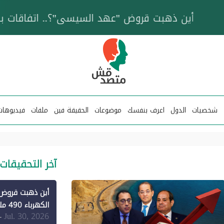
خزان عائم.. "متصدقش" تتبع شبكة ناقلات وقود تخدم
شخصيات
الدول
اعرف بنفسك
موضوعات
الحقيقة فين
ملفات
فيديوهات
آخر التحقيقات
الكهرباء 490 مليون دولار فقط لـ"الطاقة المتجددة" (1)
Jul. 30, 2026
-