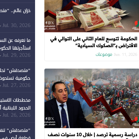
خزان عائم.. "مت
Jul. 30, 2026
-
الحكومة تتوسع للعام الثاني على التوالي في
ما نعرفه عن الس
الاقتراض بـ"الصكوك السيادية"
استأجرتها الحكوم
موضوعات
Jul. 29, 2026
-
Jun. 11, 2026
Jul. 27, 2026
-
كان نصيبها 1% فقط
مخططات الاستيط
الحدود اللبنانية
Jul. 26, 2026
-
دراسة رسمية ترصد | خلال 10 سنوات نصف
قطعة أرض في دير