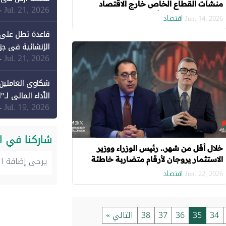
منشآت القطاع الخاص خارج الاقتصاد
Jul. 21, 2026
-
الرسمي.. متوسط الأجور في 2023 تراوح بين
اقتصاد
Jun. 14, 2026
442 و2.5 ألف جنيه شهريًا
قاعدة تطل على 
الإنشائية في جزي
Jul. 21, 2026
-
شكاوى العاملين 
الأداء المالي لـ"
Jul. 19, 2026
-
شاركنا في ا
خلال أقل من شهر.. رئيس الوزراء ووزير
الاستثمار يروجان لأرقام متضاربة خاطئة
تضخم مخصصات "الصحة والتعليم"
اقتصاد
Jun. 22, 2026
34
35
36
37
38
التالي »