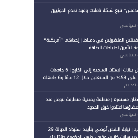
صدقش" تتبع شبكة ناقلات وقود تخدم الحوثيين
 سياسي
فينتين المتضررتين في دمياط | إحداهما "أمريكية"
ة لتأمين احتياجات الطاقة
 سياسي
"متصدقش" تحلل بيانات البعثات العلمية إلى الخارج | 6 جامعات
حكومية تستحوذ على 53% من المبتعثين خلال 12 عامًا و6 جامعات
 تعليم
ان مستمرة | منظمة يمينية متطرفة تتوغل عند
 أعضاؤها اعتادوا خرق الحدود
 سياسي
"متصدقش" تنفرد | نيابة النقض تُوصي بتأييد استرداد الدولة 29
 سانت كاترين وقبول طعن الحكومة جزئيًا (1)