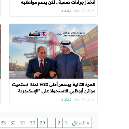
اتخذ إجراءات صعبة.. لكن يدعم مواطنيه
أيضًا
اقتصاد
Jun. 14, 2026
للمرة الثانية وبسعر أعلى 20% لماذا تستميت
موانئ أبوظبي للاستحواذ على "الإسكندرية
للحاويات"؟
اقتصاد
Jun. 14, 2026
« السابق
1
2
...
29
30
31
32
33