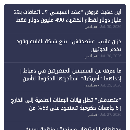
أين ذهبت قروض "عهد السيسي"؟.. اتفاقات بـ29
مليار دولار لقطاع الكهرباء 490 مليون دولار فقط
لـ"الطاقة المتجددة" (1)
Jul. 30, 2026
- سياسي
خزان عائم.. "متصدقش" تتبع شبكة ناقلات وقود
تخدم الحوثيين
Jul. 30, 2026
- سياسي
ما نعرفه عن السفينتين المتضررتين في دمياط |
إحداهما "أمريكية" استأجرتها الحكومة لتأمين
احتياجات الطاقة
Jul. 29, 2026
- سياسي
"متصدقش" تحلل بيانات البعثات العلمية إلى الخارج
| 6 جامعات حكومية تستحوذ على 53% من
المبتعثين خلال 12 عامًا و6 جامعات كان نصيبها 1%
Jul. 27, 2026
- تعليم
فقط
مخططات الاستيطان مستمرة | منظمة يمينية