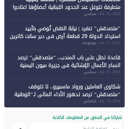
متطرفة تتوغل عند الحدود اللبنانية أعضاؤها اعتادوا
خرق الحدود
Jul. 26, 2026
- سياسي
"متصدقش" تنفرد | نيابة النقض تُوصي بتأييد
استرداد الدولة 29 قطعة أرض في دير سانت كاترين
وقبول طعن الحكومة جزئيًا (1)
Jul. 21, 2026
- موضوعات
قاعدة تطل على باب المندب.. "متصدقش" ترصد
اتساع الأعمال الإنشائية في جزيرة ميون اليمنية
Jul. 21, 2026
- سياسي
شكاوى العاملين ورواد ماسبيرو.. لا تتوقف
"متصدقش" ترصد تدهور الأداء المالي لـ"الوطنية
للإعلام"
Jul. 19, 2026
- اجتماعي
شاركنا في التحقق من المعلومات الكاذبة