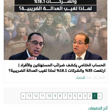
الحساب الختامي يكشف ضرائب المستهلكين والأفراد |
ارتفعت 35% والشركات 18.1% لماذا تغيب العدالة الضريبية؟
اقتصاد
Feb. 25, 2026
»
13
12
11
10
9
8
7
6
5
4
3
2
1
«
آخر التحقيقات